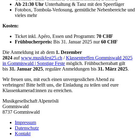
Ab 21:30 Uhr
Unterhaltung & Tanz mit den Speerfäger
Fotobox, Tombola-Verlosung, gemütliche Nebenbereiche und
vieles mehr
Kosten:
Ticket inkl. Apéro, Essen und Programm:
70 CHF
Frühbucherpreis:
Bis 31. Januar 2025 nur
60 CHF
Die Anmeldung ist ab dem
1. Dezember
2024
auf
www.musikfest25.ch
/
Klassentreffen Gommiswald 2025
in Gommiswald | Sonstige Feste
möglich. Frühbucherrabatt gilt
bis
31. Januar 2025
, reguläre Anmeldungen bis
31. März 2025
.
Wir freuen uns, mit euch einen unvergesslichen Abend zu
verbringen! Bitte helft uns, die Einladung zu teilen und eure
Klassenkamerad:innen zu erreichen.
Musikgesellschaft Alpenrösli
Gommiswald
8737 Gommiswald
Impressum
Datenschutz
Kontakt